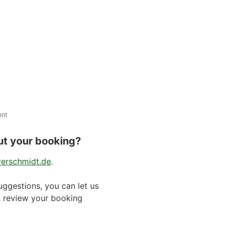
ent
ut your booking?
verschmidt.de
.
uggestions, you can let us
n review your booking