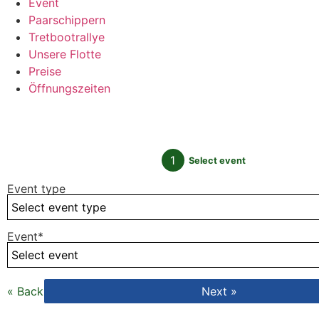
Event
Paarschippern
Tretbootrallye
Unsere Flotte
Preise
Öffnungszeiten
BUCHEN
1
Select event
Event type
Event
*
« Back
Next »